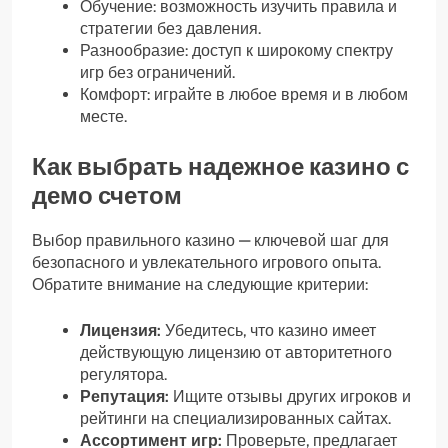
Обучение: возможность изучить правила и
стратегии без давления.
Разнообразие: доступ к широкому спектру
игр без ограничений.
Комфорт: играйте в любое время и в любом
месте.
Как выбрать надежное казино с
демо счетом
Выбор правильного казино — ключевой шаг для
безопасного и увлекательного игрового опыта.
Обратите внимание на следующие критерии:
Лицензия:
Убедитесь, что казино имеет
действующую лицензию от авторитетного
регулятора.
Репутация:
Ищите отзывы других игроков и
рейтинги на специализированных сайтах.
Ассортимент игр:
Проверьте, предлагает