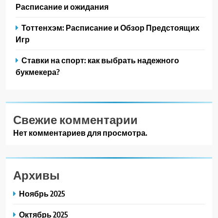
Расписание и ожидания
Тоттенхэм: Расписание и Обзор Предстоящих
Игр
Ставки на спорт: как выбрать надежного
букмекера?
Свежие комментарии
Нет комментариев для просмотра.
Архивы
Ноябрь 2025
Октябрь 2025