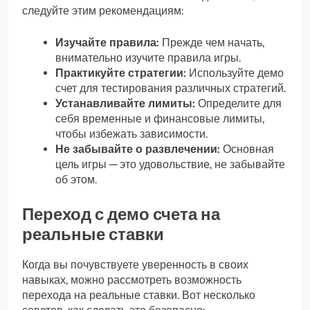
следуйте этим рекомендациям:
Изучайте правила:
Прежде чем начать,
внимательно изучите правила игры.
Практикуйте стратегии:
Используйте демо
счет для тестирования различных стратегий.
Устанавливайте лимиты:
Определите для
себя временные и финансовые лимиты,
чтобы избежать зависимости.
Не забывайте о развлечении:
Основная
цель игры — это удовольствие, не забывайте
об этом.
Переход с демо счета на
реальные ставки
Когда вы почувствуете уверенность в своих
навыках, можно рассмотреть возможность
перехода на реальные ставки. Вот несколько