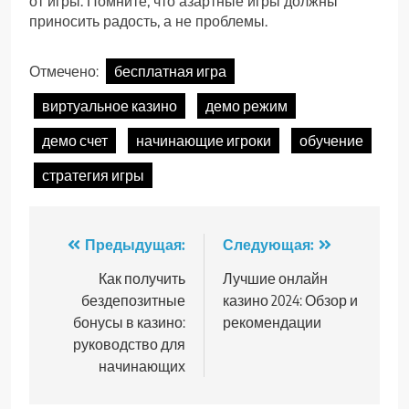
от игры. Помните, что азартные игры должны
приносить радость, а не проблемы.
Отмечено:
бесплатная игра
виртуальное казино
демо режим
демо счет
начинающие игроки
обучение
стратегия игры
Навигация
Предыдущая:
Следующая:
по
Как получить
Лучшие онлайн
бездепозитные
казино 2024: Обзор и
записям
бонусы в казино:
рекомендации
руководство для
начинающих