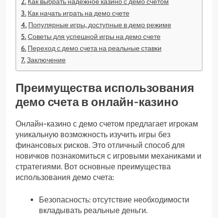
Как выбрать надежное казино с демо счетом
Как начать играть на демо счете
Популярные игры, доступные в демо режиме
Советы для успешной игры на демо счете
Переход с демо счета на реальные ставки
Заключение
Преимущества использования
демо счета в онлайн-казино
Онлайн-казино с демо счетом предлагает игрокам
уникальную возможность изучить игры без
финансовых рисков. Это отличный способ для
новичков познакомиться с игровыми механиками и
стратегиями. Вот основные преимущества
использования демо счета:
Безопасность: отсутствие необходимости
вкладывать реальные деньги.