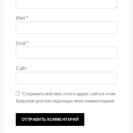
Имя
*
Email
*
Сайт
Сохранить моё имя, email и адрес сайта в этом
браузере для последующих моих комментариев.