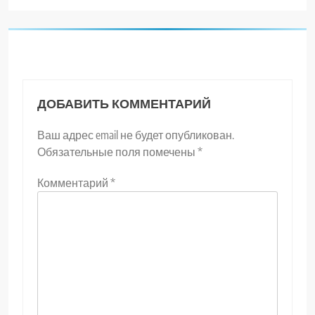
ДОБАВИТЬ КОММЕНТАРИЙ
Ваш адрес email не будет опубликован.
Обязательные поля помечены
*
Комментарий
*