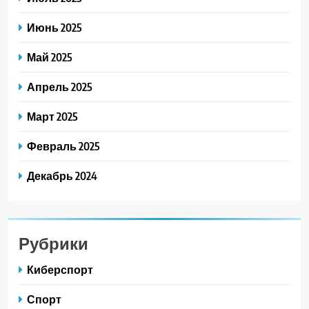
Июнь 2025
Май 2025
Апрель 2025
Март 2025
Февраль 2025
Декабрь 2024
Рубрики
Киберспорт
Спорт