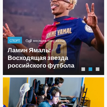
азад
9 месяцев тому наза
СПОРТ
Предстоящие мат
зда
Ньюкасл Юнайтед
тбола
Расписание и ожи