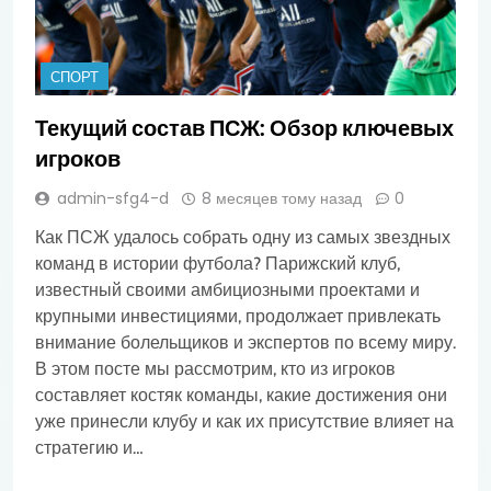
СПОРТ
Текущий состав ПСЖ: Обзор ключевых
игроков
admin-sfg4-d
8 месяцев тому назад
0
Как ПСЖ удалось собрать одну из самых звездных
команд в истории футбола? Парижский клуб,
известный своими амбициозными проектами и
крупными инвестициями, продолжает привлекать
внимание болельщиков и экспертов по всему миру.
В этом посте мы рассмотрим, кто из игроков
составляет костяк команды, какие достижения они
уже принесли клубу и как их присутствие влияет на
стратегию и…