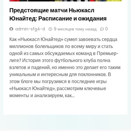
Предстоящие матчи Ньюкасл
Юнайтед: Расписание и ожидания
admin-sfg4-d
9 месяцев тому назад
0
Как «Ньюкасл Юнайтед» сумел завоевать сердца
миллионов болельщиков по всему миру и стать
одной из самых обсуждаемых команд в Премьер-
лиге? История этого футбольного клуба полна
взлетов и падений, но именно это делает его таким
уникальным и интересным для поклонников. В
этом блоге мы погрузимся в последние игры
«Ньюкасл Юнайтед», рассмотрим ключевые
моменты и анализируем, как…