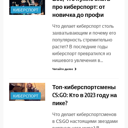
про киберспорт: от
КИБЕРСПОРТ
новичка до профи
Что делает киберспорт столь
захватывающим и почему его
популярность стремительно
растет? В последние годы
киберспорт превратился из
нишевого увлечения в…
Читайте далее
Топ-киберспортсмены
CS:GO: Кто в 2023 году на
КИБЕРСПОРТ
пике?
Что делает киберспортсменов
в CS:GO настоящими звездами