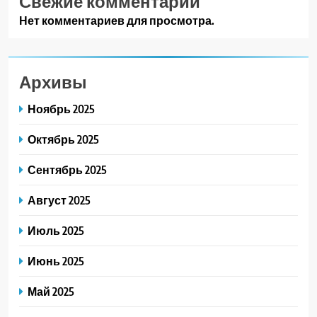
Свежие комментарии
Нет комментариев для просмотра.
Архивы
Ноябрь 2025
Октябрь 2025
Сентябрь 2025
Август 2025
Июль 2025
Июнь 2025
Май 2025