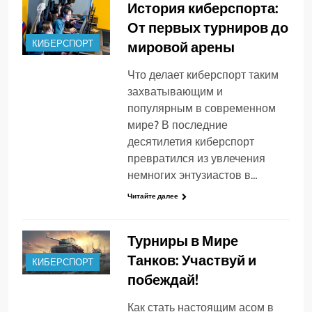
История киберспорта:
От первых турниров до
КИБЕРСПОРТ
мировой арены
Что делает киберспорт таким
захватывающим и
популярным в современном
мире? В последние
десятилетия киберспорт
превратился из увлечения
немногих энтузиастов в…
Читайте далее
Турниры в Мире
Танков: Участвуй и
КИБЕРСПОРТ
побеждай!
Как стать настоящим асом в