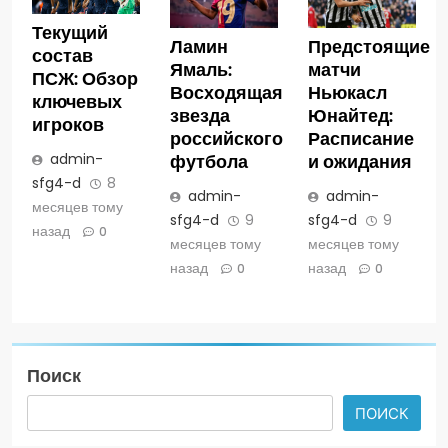
Текущий
Ламин
Предстоящие
состав
Ямаль:
матчи
ПСЖ: Обзор
Восходящая
Ньюкасл
ключевых
звезда
Юнайтед:
игроков
российского
Расписание
admin-
футбола
и ожидания
sfg4-d
8
admin-
admin-
месяцев тому
sfg4-d
9
sfg4-d
9
назад
0
месяцев тому
месяцев тому
назад
назад
0
0
Поиск
ПОИСК