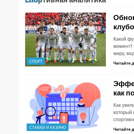
Обно
клубо
Какой фу
момент? 
миру, ве
СПОРТ
Читайте 
Эффек
как п
Как увел
который 
спортив
СТАВКИ И КАЗИНО
Читайте 