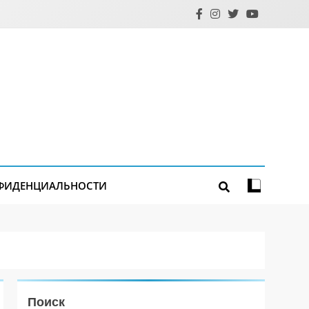
ФИДЕНЦИАЛЬНОСТИ
Поиск