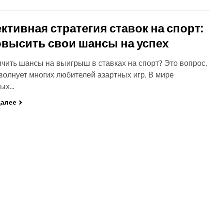
тивная стратегия ставок на спорт:
овысить свои шансы на успех
ичить шансы на выигрыш в ставках на спорт? Это вопрос,
волнует многих любителей азартных игр. В мире
ных…
далее