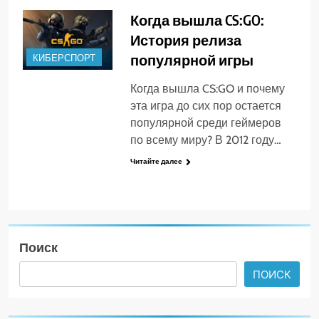
Когда вышла CS:GO:
История релиза
популярной игры
КИБЕРСПОРТ
Когда вышла CS:GO и почему
эта игра до сих пор остается
популярной среди геймеров
по всему миру? В 2012 году…
Читайте далее
Поиск
ПОИСК