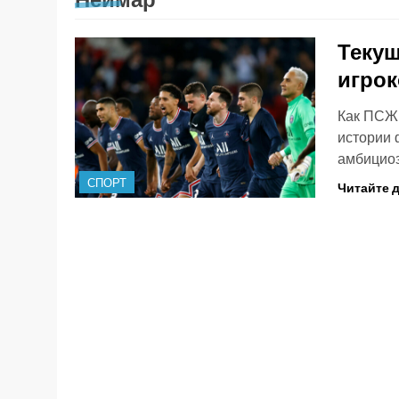
Текущ
игро
Как ПСЖ 
истории 
амбицио
СПОРТ
Читайте 