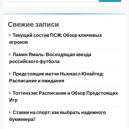
Свежие записи
Текущий состав ПСЖ: Обзор ключевых
игроков
Ламин Ямаль: Восходящая звезда
российского футбола
Предстоящие матчи Ньюкасл Юнайтед:
Расписание и ожидания
Тоттенхэм: Расписание и Обзор Предстоящих
Игр
Ставки на спорт: как выбрать надежного
букмекера?