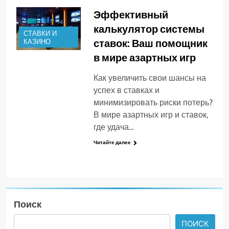
Эффективный
калькулятор системы
СТАВКИ И
ставок: Ваш помощник
КАЗИНО
в мире азартных игр
Как увеличить свои шансы на
успех в ставках и
минимизировать риски потерь?
В мире азартных игр и ставок,
где удача…
Читайте далее
Поиск
ПОИСК