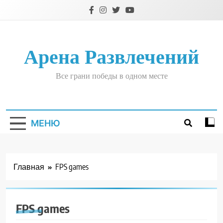
Перейти
к
содержимому
Арена Развлечений
Все грани победы в одном месте
МЕНЮ
Главная
FPS games
FPS games