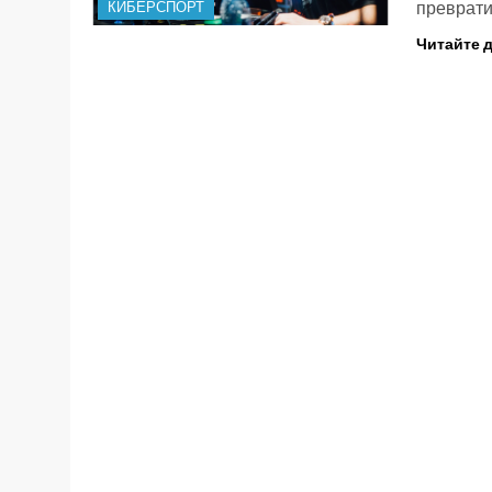
КИБЕРСПОРТ
преврати
Читайте 