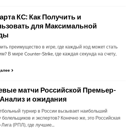
арта КС: Как Получить и
льзовать для Максимальной
ды
чить преимущество в игре, где каждый ход может стать
? В мире Counter-Strike, где каждая секунда на счету,
далее
евые матчи Российской Премьер-
 Анализ и ожидания
тбольный турнир в России вызывает наибольший
у болельщиков и экспертов? Конечно же, это Российская
Лига (РПЛ), где лучшие…