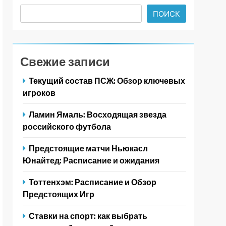
ПОИСК
Свежие записи
Текущий состав ПСЖ: Обзор ключевых
игроков
Ламин Ямаль: Восходящая звезда
российского футбола
Предстоящие матчи Ньюкасл
Юнайтед: Расписание и ожидания
Тоттенхэм: Расписание и Обзор
Предстоящих Игр
Ставки на спорт: как выбрать