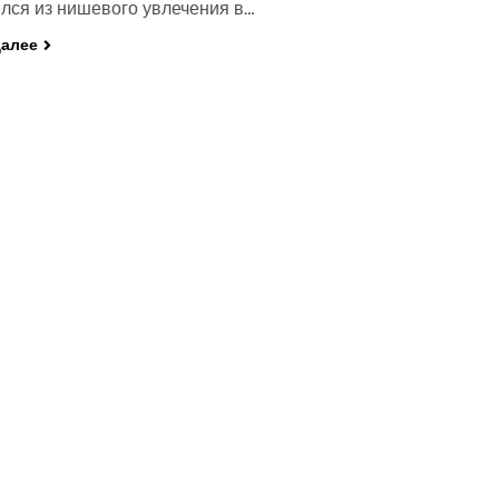
лся из нишевого увлечения в…
далее