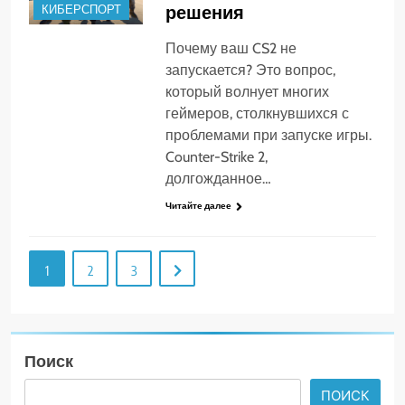
решения
КИБЕРСПОРТ
Почему ваш CS2 не
запускается? Это вопрос,
который волнует многих
геймеров, столкнувшихся с
проблемами при запуске игры.
Counter-Strike 2,
долгожданное…
Читайте далее
1
2
3
Поиск
ПОИСК