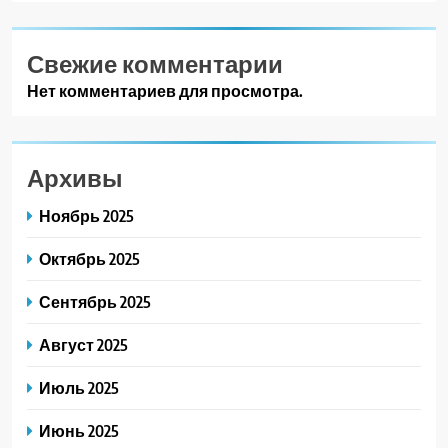
Свежие комментарии
Нет комментариев для просмотра.
Архивы
Ноябрь 2025
Октябрь 2025
Сентябрь 2025
Август 2025
Июль 2025
Июнь 2025