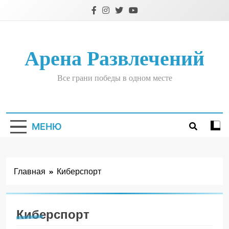
Перейти
к
содержимому
Арена Развлечений
Все грани победы в одном месте
МЕНЮ
Главная
Киберспорт
Киберспорт