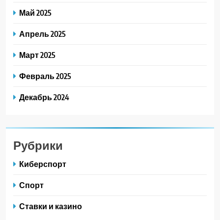
Май 2025
Апрель 2025
Март 2025
Февраль 2025
Декабрь 2024
Рубрики
Киберспорт
Спорт
Ставки и казино