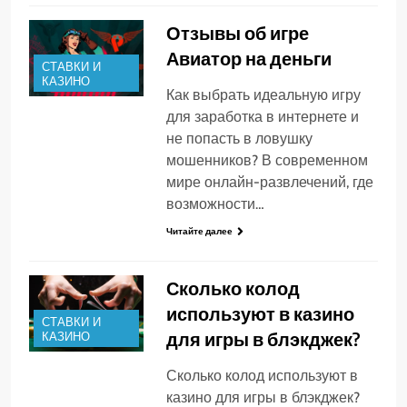
Отзывы об игре
Авиатор на деньги
СТАВКИ И
КАЗИНО
Как выбрать идеальную игру
для заработка в интернете и
не попасть в ловушку
мошенников? В современном
мире онлайн-развлечений, где
возможности…
Читайте далее
Сколько колод
используют в казино
СТАВКИ И
для игры в блэкджек?
КАЗИНО
Сколько колод используют в
казино для игры в блэкджек?