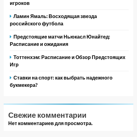
игроков
Ламин Ямаль: Восходящая звезда
российского футбола
Предстоящие матчи Ньюкасл Юнайтед:
Расписание и ожидания
Тоттенхэм: Расписание и Обзор Предстоящих
Игр
Ставки на спорт: как выбрать надежного
букмекера?
Свежие комментарии
Нет комментариев для просмотра.