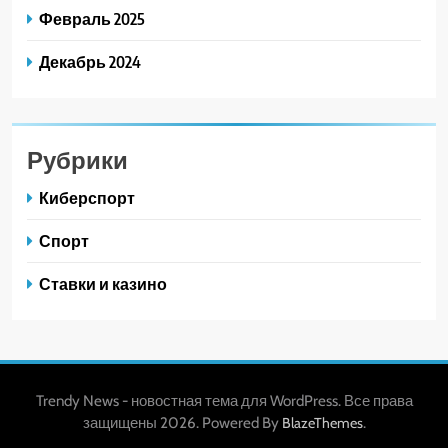
Февраль 2025
Декабрь 2024
Рубрики
Киберспорт
Спорт
Ставки и казино
Trendy News - новостная тема для WordPress. Все права
защищены 2026. Powered By
.
BlazeThemes